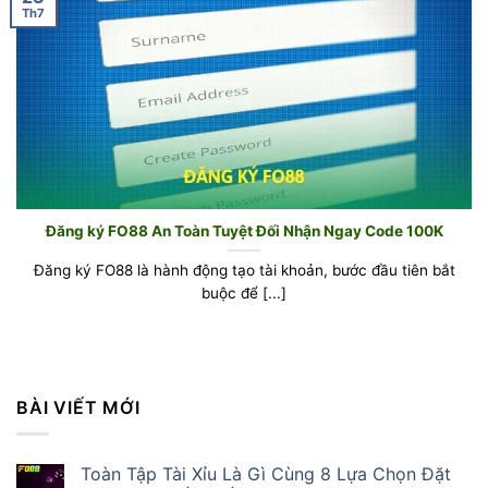
Th7
Đăng ký FO88 An Toàn Tuyệt Đối Nhận Ngay Code 100K
Đăng ký FO88 là hành động tạo tài khoản, bước đầu tiên bắt
buộc để [...]
BÀI VIẾT MỚI
Toàn Tập Tài Xỉu Là Gì Cùng 8 Lựa Chọn Đặt