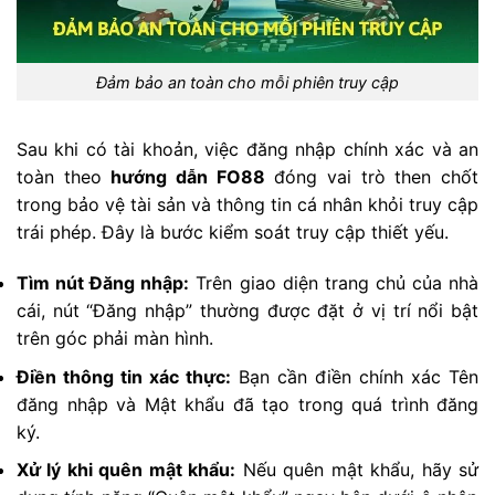
Đảm bảo an toàn cho mỗi phiên truy cập
Sau khi có tài khoản, việc đăng nhập chính xác và an
toàn theo
hướng dẫn FO88
đóng vai trò then chốt
trong bảo vệ tài sản và thông tin cá nhân khỏi truy cập
trái phép. Đây là bước kiểm soát truy cập thiết yếu.
Tìm nút Đăng nhập:
Trên giao diện trang chủ của nhà
cái, nút “Đăng nhập” thường được đặt ở vị trí nổi bật
trên góc phải màn hình.
Điền thông tin xác thực:
Bạn cần điền chính xác Tên
đăng nhập và Mật khẩu đã tạo trong quá trình đăng
ký.
Xử lý khi quên mật khẩu:
Nếu quên mật khẩu, hãy sử