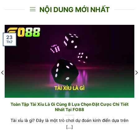
Chơi
Hiểu
NỘI DUNG MỚI NHẤT
&
Nhất
7+
Tại
Cửa
FO88
Đặt
Tại
FO88
23
Th7
Toàn Tập Tài Xỉu Là Gì Cùng 8 Lựa Chọn Đặt Cược Chi Tiết
Nhất Tại FO88
Tài xỉu là gì? Đây là một trò chơi dự đoán kinh điển dựa trên
[...]