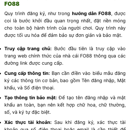
FO88
Quy trình đăng ký, như trong
hướng dẫn FO88
, được
coi là bước khởi đầu quan trọng nhất, đặt nền móng
cho toàn bộ hành trình của người chơi. Quy trình này
được tối ưu hóa để đảm bảo sự đơn giản và bảo mật.
Truy cập trang chủ:
Bước đầu tiên là truy cập vào
trang web chính thức của nhà cái FO88 thông qua các
đường link được cung cấp.
Cung cấp thông tin:
Bạn cần điền vào biểu mẫu đăng
ký các thông tin cơ bản, bao gồm Tên đăng nhập, Mật
khẩu, và Số điện thoại.
Tạo thông tin bảo mật:
Để tạo tên đăng nhập và mật
khẩu an toàn, bạn nên kết hợp chữ hoa, chữ thường,
số, và ký tự đặc biệt.
Xác thực tài khoản:
Sau khi đăng ký, xác thực tài
khoản qua số điện thoại hoặc email là cần thiết để