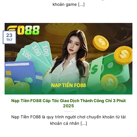
khoản game [...]
23
Th7
Nạp Tiền FO88 Cấp Tốc Giao Dịch Thành Công Chỉ 3 Phút
2025
Nạp Tiền FO88 là quy trình người chơi chuyển khoản từ tài
khoản cá nhân [...]