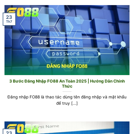
23
Th7
3 Bước Đăng Nhập FO88 An Toàn 2025 | Hướng Dẫn Chính
Thức
Đăng nhập FO88 là thao tác dùng tên đăng nhập và mật khẩu
để truy [...]
23