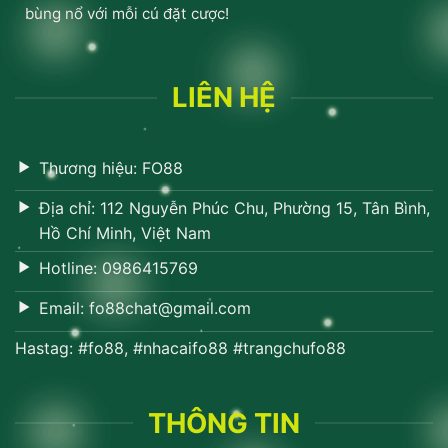
bùng nổ với mỗi cú đặt cược!
LIÊN HỆ
Thương hiệu: FO88
Địa chỉ: 112 Nguyễn Phúc Chu, Phường 15, Tân Bình,
Hồ Chí Minh, Việt Nam
Hotline: 0986415769
Email:
fo88chat@gmail.com
Hastag: #fo88, #nhacaifo88 #trangchufo88
THÔNG TIN