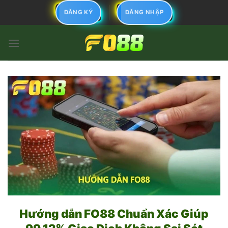
Bỏ
ĐĂNG KÝ
ĐĂNG NHẬP
qua
nội
dung
Hướng dẫn FO88 Chuẩn Xác Giúp