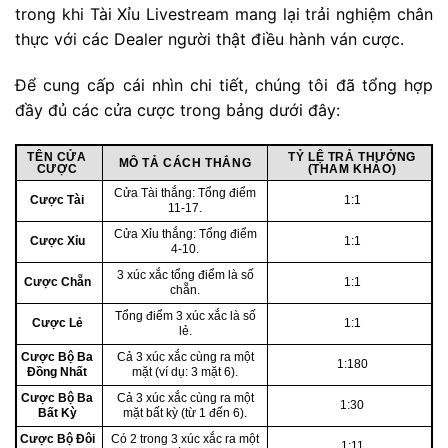
trong khi Tài Xỉu Livestream mang lại trải nghiệm chân
thực với các Dealer người thật điều hành ván cược.
Để cung cấp cái nhìn chi tiết, chúng tôi đã tổng hợp
đầy đủ các cửa cược trong bảng dưới đây:
TÊN CỬA
TỶ LỆ TRẢ THƯỞNG
MÔ TẢ CÁCH THẮNG
CƯỢC
(THAM KHẢO)
Cửa Tài thắng: Tổng điểm
Cược Tài
1:1
11-17.
Cửa Xỉu thắng: Tổng điểm
Cược Xỉu
1:1
4-10.
3 xúc xắc tổng điểm là số
Cược Chẵn
1:1
chẵn.
Tổng điểm 3 xúc xắc là số
Cược Lẻ
1:1
lẻ.
Cược Bộ Ba
Cả 3 xúc xắc cùng ra một
1:180
Đồng Nhất
mặt (ví dụ: 3 mặt 6).
Cược Bộ Ba
Cả 3 xúc xắc cùng ra một
1:30
Bất Kỳ
mặt bất kỳ (từ 1 đến 6).
Cược Bộ Đôi
Có 2 trong 3 xúc xắc ra một
1:11