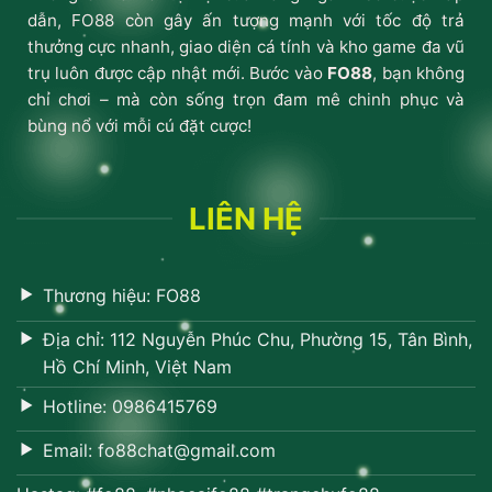
dẫn, FO88 còn gây ấn tượng mạnh với tốc độ trả
thưởng cực nhanh, giao diện cá tính và kho game đa vũ
trụ luôn được cập nhật mới. Bước vào
FO88
, bạn không
chỉ chơi – mà còn sống trọn đam mê chinh phục và
bùng nổ với mỗi cú đặt cược!
LIÊN HỆ
Thương hiệu: FO88
Địa chỉ: 112 Nguyễn Phúc Chu, Phường 15, Tân Bình,
Hồ Chí Minh, Việt Nam
Hotline: 0986415769
Email:
fo88chat@gmail.com