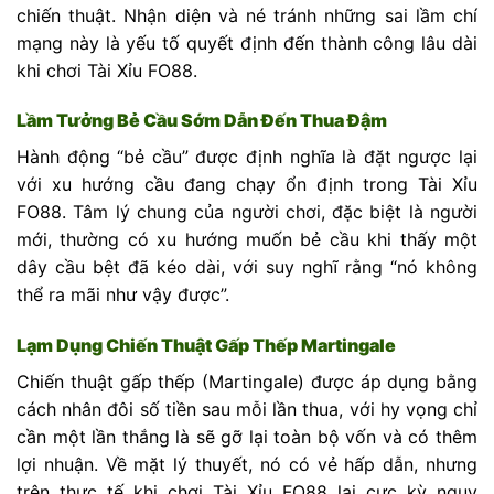
chiến thuật. Nhận diện và né tránh những sai lầm chí
mạng này là yếu tố quyết định đến thành công lâu dài
khi chơi Tài Xỉu FO88.
Lầm Tưởng Bẻ Cầu Sớm Dẫn Đến Thua Đậm
Hành động “bẻ cầu” được định nghĩa là đặt ngược lại
với xu hướng cầu đang chạy ổn định trong Tài Xỉu
FO88. Tâm lý chung của người chơi, đặc biệt là người
mới, thường có xu hướng muốn bẻ cầu khi thấy một
dây cầu bệt đã kéo dài, với suy nghĩ rằng “nó không
thể ra mãi như vậy được”.
Lạm Dụng Chiến Thuật Gấp Thếp Martingale
Chiến thuật gấp thếp (Martingale) được áp dụng bằng
cách nhân đôi số tiền sau mỗi lần thua, với hy vọng chỉ
cần một lần thắng là sẽ gỡ lại toàn bộ vốn và có thêm
lợi nhuận. Về mặt lý thuyết, nó có vẻ hấp dẫn, nhưng
trên thực tế khi chơi Tài Xỉu FO88 lại cực kỳ nguy