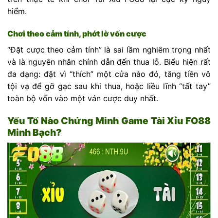
hiểm.
Chơi theo cảm tính, phớt lờ vốn cược
“Đặt cược theo cảm tính” là sai lầm nghiêm trọng nhất
và là nguyên nhân chính dẫn đến thua lỗ. Biểu hiện rất
đa dạng: đặt vì “thích” một cửa nào đó, tăng tiền vô
tội vạ để gỡ gạc sau khi thua, hoặc liều lĩnh “tất tay”
toàn bộ vốn vào một ván cược duy nhất.
Yếu Tố Nào Chứng Minh Game Tài Xỉu FO88
Minh Bạch?