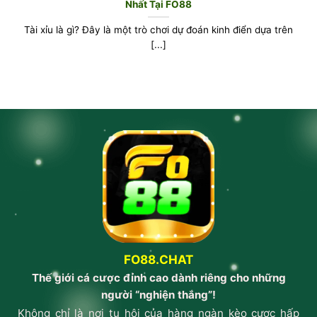
Nhất Tại FO88
Tài xỉu là gì? Đây là một trò chơi dự đoán kinh điển dựa trên
[...]
FO88.CHAT
Thế giới cá cược đỉnh cao dành riêng cho những
người “nghiện thắng”!
Không chỉ là nơi tụ hội của hàng ngàn kèo cược hấp