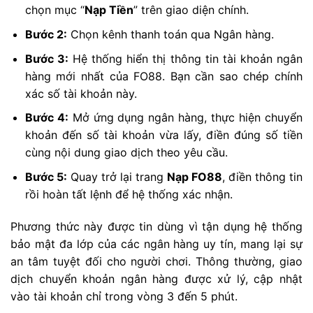
chọn mục “
Nạp Tiền
” trên giao diện chính.
Bước 2:
Chọn kênh thanh toán qua Ngân hàng.
Bước 3:
Hệ thống hiển thị thông tin tài khoản ngân
hàng mới nhất của FO88. Bạn cần sao chép chính
xác số tài khoản này.
Bước 4:
Mở ứng dụng ngân hàng, thực hiện chuyển
khoản đến số tài khoản vừa lấy, điền đúng số tiền
cùng nội dung giao dịch theo yêu cầu.
Bước 5:
Quay trở lại trang
Nạp FO88
, điền thông tin
rồi hoàn tất lệnh để hệ thống xác nhận.
Phương thức này được tin dùng vì tận dụng hệ thống
bảo mật đa lớp của các ngân hàng uy tín, mang lại sự
an tâm tuyệt đối cho người chơi. Thông thường, giao
dịch chuyển khoản ngân hàng được xử lý, cập nhật
vào tài khoản chỉ trong vòng 3 đến 5 phút.