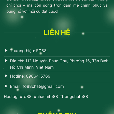
chỉ chơi – mà còn sống trọn đam mê chinh phục và
bùng nổ với mỗi cú đặt cược!
LIÊN HỆ
Thương hiệu: FO88
Địa chỉ: 112 Nguyễn Phúc Chu, Phường 15, Tân Bình,
Hồ Chí Minh, Việt Nam
Hotline: 0986415769
Email:
fo88chat@gmail.com
Hastag: #fo88, #nhacaifo88 #trangchufo88