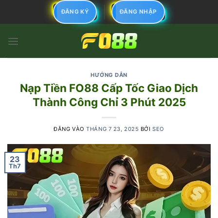
Bỏ
ĐĂNG KÝ
ĐĂNG NHẬP
qua
nội
dung
HƯỚNG DẪN
Nạp Tiền FO88 Cấp Tốc Giao Dịch
Thành Công Chỉ 3 Phút 2025
ĐĂNG VÀO
THÁNG 7 23, 2025
BỞI
SEO
23
Th7