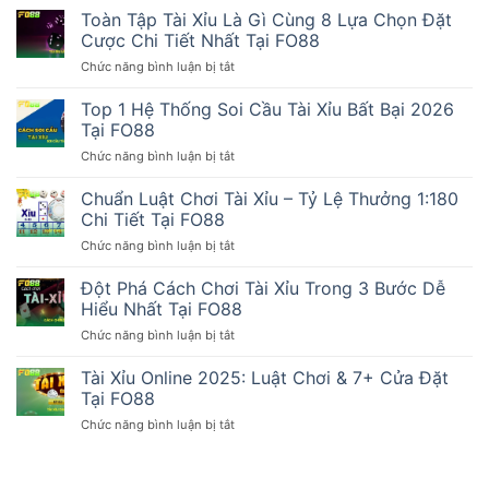
Toàn Tập Tài Xỉu Là Gì Cùng 8 Lựa Chọn Đặt
Cược Chi Tiết Nhất Tại FO88
Chức năng bình luận bị tắt
ở
Toàn
Tập
Top 1 Hệ Thống Soi Cầu Tài Xỉu Bất Bại 2026
Tài
Tại FO88
Xỉu
Chức năng bình luận bị tắt
ở
Là
Top
Gì
1
Chuẩn Luật Chơi Tài Xỉu – Tỷ Lệ Thưởng 1:180
Cùng
Hệ
8
Chi Tiết Tại FO88
Thống
Lựa
Chức năng bình luận bị tắt
ở
Soi
Chọn
Chuẩn
Cầu
Đặt
Luật
Đột Phá Cách Chơi Tài Xỉu Trong 3 Bước Dễ
Tài
Cược
Chơi
Xỉu
Hiểu Nhất Tại FO88
Chi
Tài
Bất
Tiết
Chức năng bình luận bị tắt
ở
Xỉu
Bại
Nhất
Đột
–
2026
Tại
Phá
Tài Xỉu Online 2025: Luật Chơi & 7+ Cửa Đặt
Tỷ
Tại
FO88
Cách
Lệ
Tại FO88
FO88
Chơi
Thưởng
Chức năng bình luận bị tắt
ở
Tài
1:180
Tài
Xỉu
Chi
Xỉu
Trong
Tiết
Online
3
Tại