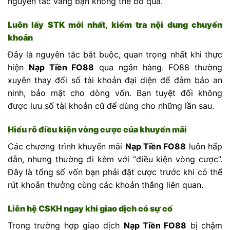
nguyên tắc vàng bạn không thể bỏ qua.
Luôn lấy STK mới nhất, kiểm tra nội dung chuyển
khoản
Đây là nguyên tắc bắt buộc, quan trọng nhất khi thực
hiện
Nạp Tiền FO88
qua ngân hàng. FO88 thường
xuyên thay đổi số tài khoản đại diện để đảm bảo an
ninh, bảo mật cho dòng vốn. Bạn tuyệt đối không
được lưu số tài khoản cũ để dùng cho những lần sau.
Hiểu rõ điều kiện vòng cược của khuyến mãi
Các chương trình khuyến mãi
Nạp Tiền FO88
luôn hấp
dẫn, nhưng thường đi kèm với “điều kiện vòng cược”.
Đây là tổng số vốn bạn phải đặt cược trước khi có thể
rút khoản thưởng cùng các khoản thắng liên quan.
Liên hệ CSKH ngay khi giao dịch có sự cố
Trong trường hợp giao dịch
Nạp Tiền FO88
bị chậm