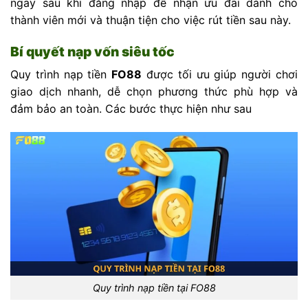
ngay sau khi đăng nhập để nhận ưu đãi dành cho
thành viên mới và thuận tiện cho việc rút tiền sau này.
Bí quyết nạp vốn siêu tốc
Quy trình nạp tiền
FO88
được tối ưu giúp người chơi
giao dịch nhanh, dễ chọn phương thức phù hợp và
đảm bảo an toàn. Các bước thực hiện như sau
Quy trình nạp tiền tại FO88