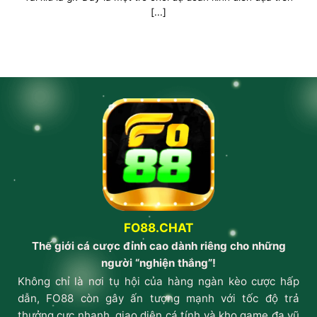
[...]
FO88.CHAT
Thế giới cá cược đỉnh cao dành riêng cho những
người “nghiện thắng”!
Không chỉ là nơi tụ hội của hàng ngàn kèo cược hấp
dẫn, FO88 còn gây ấn tượng mạnh với tốc độ trả
thưởng cực nhanh, giao diện cá tính và kho game đa vũ