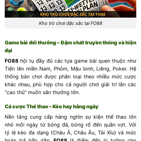
Kho trò chơi đặc sắc tại FO88
Game bài đổi thưởng – Đậm chất truyền thống và hiện
đại
FO88
hội tụ đầy đủ các tựa game bài quen thuộc như
Tiến lên miền Nam, Phỏm, Mậu binh, Liêng, Poker. Hệ
thống bàn chơi được phân loại theo nhiều mức cược
khác nhau, phù hợp cho cả người chơi giải trí lẫn các
“cao thủ” muốn săn thưởng lớn.
Cá cược Thể thao – Kèo hay hằng ngày
Nền tảng cung cấp hàng nghìn sự kiện thể thao lớn
nhỏ mỗi ngày từ bóng đá, bóng rổ đến quần vợt. Với
tỷ lệ kèo đa dạng (Châu Á, Châu Âu, Tài Xỉu) và mức
hoàn trả hấp dẫn,
FO88
là điểm đến lý tưởng cho