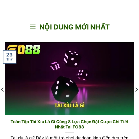
NỘI DUNG MỚI NHẤT
23
Th7
Toàn Tập Tài Xỉu Là Gì Cùng 8 Lựa Chọn Đặt Cược Chi Tiết
Nhất Tại FO88
Tài xỉu là gì? Đây là một trò chơi dự đoán kinh điển dựa trên