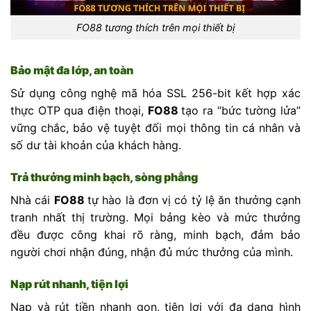
FO88 tương thích trên mọi thiết bị
Bảo mật đa lớp, an toàn
Sử dụng công nghệ mã hóa SSL 256-bit kết hợp xác
thực OTP qua điện thoại,
FO88
tạo ra “bức tường lửa”
vững chắc, bảo vệ tuyệt đối mọi thông tin cá nhân và
số dư tài khoản của khách hàng.
Trả thưởng minh bạch, sòng phẳng
Nhà cái
FO88
tự hào là đơn vị có tỷ lệ ăn thưởng cạnh
tranh nhất thị trường. Mọi bảng kèo và mức thưởng
đều được công khai rõ ràng, minh bạch, đảm bảo
người chơi nhận đúng, nhận đủ mức thưởng của mình.
Nạp rút nhanh, tiện lợi
Nạp và rút tiền nhanh gọn, tiện lợi với đa dạng hình