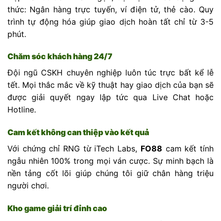
thức: Ngân hàng trực tuyến, ví điện tử, thẻ cào. Quy
trình tự động hóa giúp giao dịch hoàn tất chỉ từ 3-5
phút.
Chăm sóc khách hàng 24/7
Đội ngũ CSKH chuyên nghiệp luôn túc trực bất kể lễ
tết. Mọi thắc mắc về kỹ thuật hay giao dịch của bạn sẽ
được giải quyết ngay lập tức qua Live Chat hoặc
Hotline.
Cam kết không can thiệp vào kết quả
Với chứng chỉ RNG từ iTech Labs,
FO88
cam kết tính
ngẫu nhiên 100% trong mọi ván cược. Sự minh bạch là
nền tảng cốt lõi giúp chúng tôi giữ chân hàng triệu
người chơi.
Kho game giải trí đỉnh cao