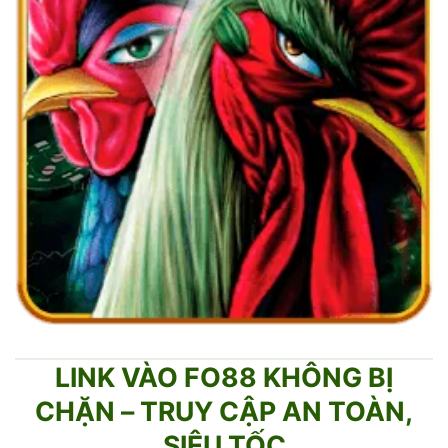
LINK VÀO FO88 KHÔNG BỊ
CHẶN – TRUY CẬP AN TOÀN,
SIÊU TỐC