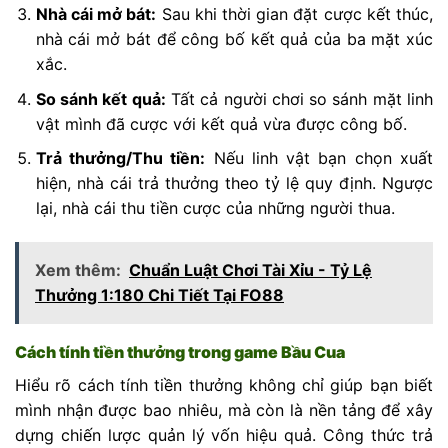
Nhà cái mở bát:
Sau khi thời gian đặt cược kết thúc,
nhà cái mở bát để công bố kết quả của ba mặt xúc
xắc.
So sánh kết quả:
Tất cả người chơi so sánh mặt linh
vật mình đã cược với kết quả vừa được công bố.
Trả thưởng/Thu tiền:
Nếu linh vật bạn chọn xuất
hiện, nhà cái trả thưởng theo tỷ lệ quy định. Ngược
lại, nhà cái thu tiền cược của những người thua.
Xem thêm:
Chuẩn Luật Chơi Tài Xỉu - Tỷ Lệ
Thưởng 1:180 Chi Tiết Tại FO88
Cách tính tiền thưởng trong game Bầu Cua
Hiểu rõ cách tính tiền thưởng không chỉ giúp bạn biết
mình nhận được bao nhiêu, mà còn là nền tảng để xây
dựng chiến lược quản lý vốn hiệu quả. Công thức trả