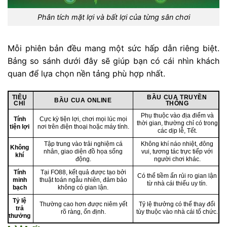
Phân tích mặt lợi và bất lợi của từng sân chơi
Mỗi phiên bản đều mang một sức hấp dẫn riêng biệt.
Bảng so sánh dưới đây sẽ giúp bạn có cái nhìn khách
quan để lựa chọn nền tảng phù hợp nhất.
TIÊU
BẦU CUA TRUYỀN
BẦU CUA ONLINE
CHÍ
THỐNG
Phụ thuộc vào địa điểm và
Tính
Cực kỳ tiện lợi, chơi mọi lúc mọi
thời gian, thường chỉ có trong
tiện lợi
nơi trên điện thoại hoặc máy tính.
các dịp lễ, Tết.
Tập trung vào trải nghiệm cá
Không khí náo nhiệt, đông
Không
nhân, giao diện đồ họa sống
vui, tương tác trực tiếp với
khí
động.
người chơi khác.
Tính
Tại FO88, kết quả được tạo bởi
Có thể tiềm ẩn rủi ro gian lận
minh
thuật toán ngẫu nhiên, đảm bảo
từ nhà cái thiếu uy tín.
bạch
không có gian lận.
Tỷ lệ
Thường cao hơn được niêm yết
Tỷ lệ thưởng có thể thay đổi
trả
rõ ràng, ổn định.
tùy thuộc vào nhà cái tổ chức.
thưởng